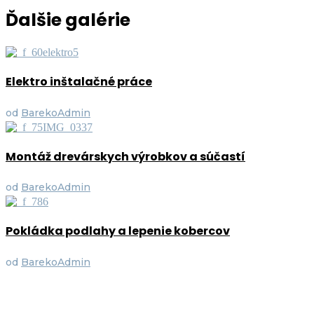
Ďalšie galérie
Elektro inštalačné práce
od
BarekoAdmin
Montáž drevárskych výrobkov a súčastí
od
BarekoAdmin
Pokládka podlahy a lepenie kobercov
od
BarekoAdmin