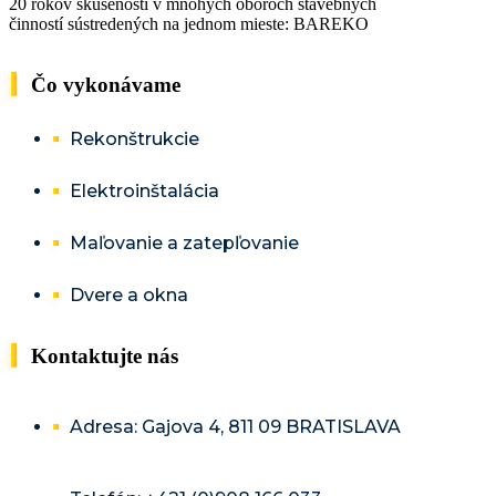
20 rokov skúseností v mnohých oboroch stavebných
činností sústredených na jednom mieste: BAREKO
Čo vykonávame
Rekonštrukcie
Elektroinštalácia
Maľovanie a zatepľovanie
Dvere a okna
Kontaktujte nás
Adresa: Gajova 4, 811 09 BRATISLAVA